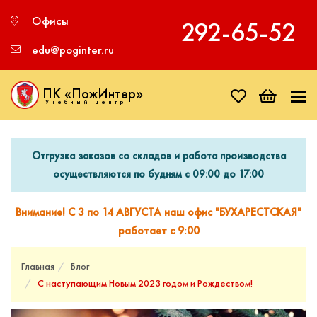
Офисы
292‑65‑52
edu@poginter.ru
ПК «ПожИнтер»
Учебный центр
Отгрузка заказов со складов и работа производства
осуществляются по будням с 09:00 до 17:00
Внимание! С 3 по 14 АВГУСТА наш офис "БУХАРЕСТСКАЯ"
работает с 9:00
Главная
Блог
С наступающим Новым 2023 годом и Рождеством!