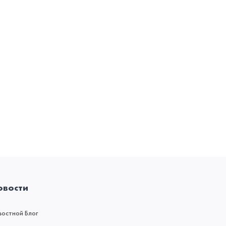
овости
востной Блог