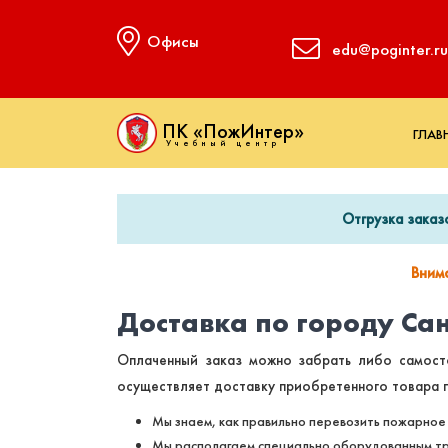
Офисы
edu@poginter.ru
ПК «ПожИнтер»
ГЛАВ
Учебный центр
Отгрузка заказ
Вним
Доставка по городу Са
Оплаченный заказ можно забрать либо самост
осуществляет доставку приобретенного товара п
Мы знаем, как правильно перевозить пожарное
Мы располагаем специально оборудованным тр