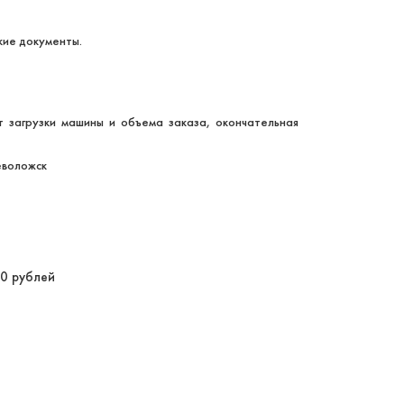
кие документы.
т загрузки машины и объема заказа, окончательная
еволожск
00 рублей