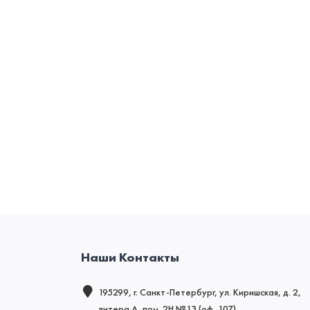
Наши Контакты
195299, г. Санкт-Петербург, ул. Киришская, д. 2,
литера А, пом. 2Н №13 (оф. 107)