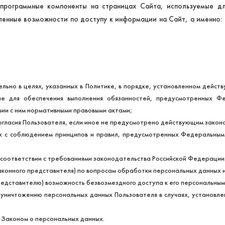
 программные компоненты на страницах Сайта, используемые д
нные возможности по доступу к информации на Сайт, а именно: 
льно в целях, указанных в Политике, в порядке, установленном дейс
ые для обеспечения выполнения обязанностей, предусмотренных 
вии с ним нормативными правовыми актами;
огласия Пользователя, если иное не предусмотрено действующим зако
х с соблюдением принципов и правил, предусмотренных Федеральным
 соответствии с требованиями законодательства Российской Федерации
аконного представителя) по вопросам обработки персональных данных 
редставителю) возможность безвозмездного доступа к его персональным
 уничтожению персональных данных Пользователя в случаях, установл
 Законом о персональных данных.