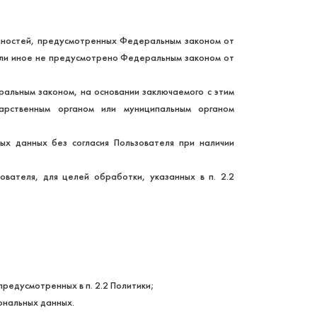
анностей, предусмотренных Федеральным законом от
если иное не предусмотрено Федеральным законом от
ральным законом, на основании заключаемого с этим
дарственным органом или муниципальным органом
ых данных без согласия Пользователя при наличии
ателя, для целей обработки, указанных в п. 2.2
едусмотренных в п. 2.2 Политики;
ональных данных.