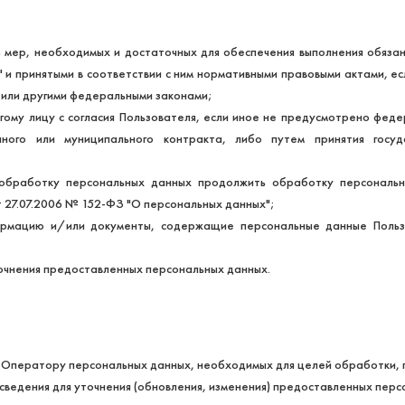
ь мер, необходимых и достаточных для обеспечения выполнения обяз
 и принятыми в соответствии с ним нормативными правовыми актами, 
 или другими федеральными законами;
ому лицу с согласия Пользователя, если иное не предусмотрено феде
нного или муниципального контракта, либо путем принятия госу
 обработку персональных данных продолжить обработку персональн
т 27.07.2006 № 152-ФЗ "О персональных данных";
рмацию и/или документы, содержащие персональные данные Пользов
очнения предоставленных персональных данных.
Оператору персональных данных, необходимых для целей обработки, пр
ведения для уточнения (обновления, изменения) предоставленных перс